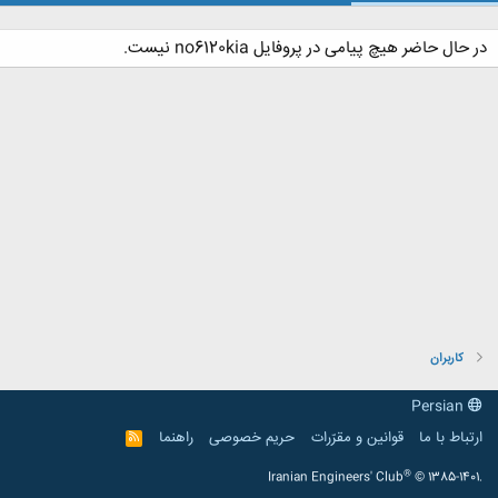
در حال حاضر هیچ پیامی در پروفایل no6120kia نیست.
کاربران
Persian
ارتباط با ما
قوانین و مقرّرات
حریم خصوصی
راهنما
R
S
S
®
Iranian Engineers' Club
© 1385-1401.