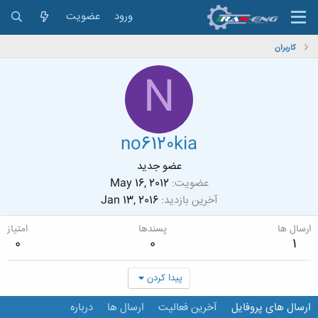
ورود
عضویت
کاربران
N
no6120kia
عضو جدید
عضویت
May 16, 2012
آخرین بازدید
Jan 13, 2016
ارسال ها
پسندها
امتیاز
0
0
1
پیدا کردن
ارسال های پروفایل
آخرین فعالیت
ارسال ها
درباره