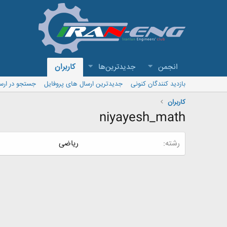
انجمن
جدیدترین‌ها
کاربران
بازدید کنندگان کنونی
جدیدترین ارسال های پروفایل
جستجو در ارس
کاربران
niyayesh_math
رشته
ریاضی