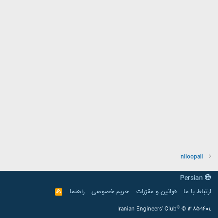
niloopali
Persian
ارتباط با ما
قوانین و مقرّرات
حریم خصوصی
راهنما
R
S
S
®
Iranian Engineers' Club
© 1385-1401.