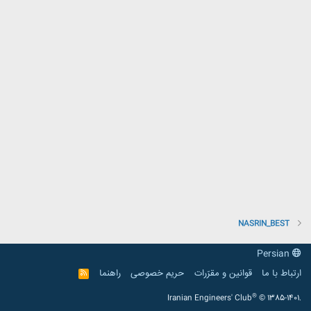
NASRIN_BEST
Persian
ارتباط با ما
قوانین و مقرّرات
حریم خصوصی
راهنما
R
S
S
®
Iranian Engineers' Club
© 1385-1401.