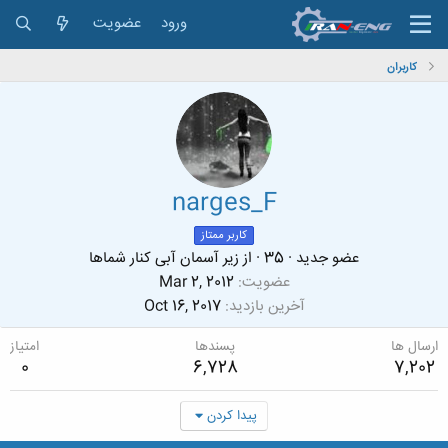
ورود
عضویت
کاربران
narges_F
کاربر ممتاز
عضو جدید
·
35
·
از
زیر آسمان آبی کنار شماها
عضویت
Mar 2, 2012
آخرین بازدید
Oct 16, 2017
ارسال ها
پسندها
امتیاز
0
6,728
7,202
پیدا کردن