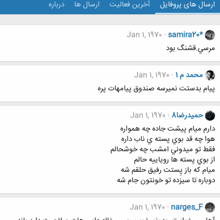
ارسال های پروفایل
آخرین فعالیت
ارسال ها
درباره
Jan 1, 1970
samira20*
مرسي.قشنگ بود
محمد م 1
Jan 1, 1970
پیام بدستت نمیرسه صندوق پیامهات پره
حمیدرضا8
Jan 1, 1970
دارم ميام پيشت جاده چه همواره
هوا چه قد بوي پسته ي ناب داره
فقط تو ميدوني امشب چه خوشحالم
از بوي پسته ها روياييه حالم
ميام كه باز پِستت رفيق حلقم شه
دوباره تا سيزده تو خونتون جام شه
Jan 1, 1970
narges_F