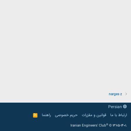
narges z
Persian
ارتباط با ما
قوانین و مقرّرات
حریم خصوصی
راهنما
R
S
S
®
Iranian Engineers' Club
© 1385-1401.