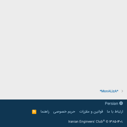
*MonALizA*
Persian
ارتباط با ما
قوانین و مقرّرات
حریم خصوصی
راهنما
R
S
S
®
Iranian Engineers' Club
© 1385-1401.