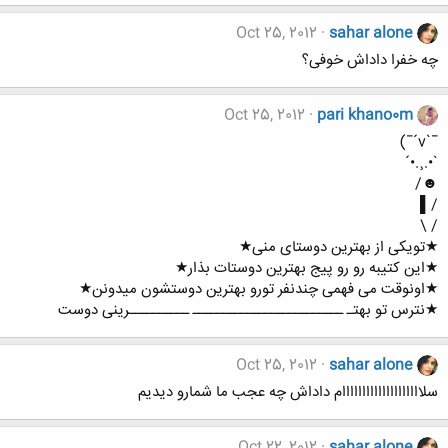
Oct 25, 2012
sahar alone
چه خفرا داداش خوفی؟
Oct 25, 2012
pari khano0m
¯`v´¯)
`•.¸.•´
☻/
/▌
/ \
★تویکی از بهترین دوستای منی★
★این کتیبه رو رو پیج بهترین دوستات بذار★
★اونوقت می فهمی چندنفر تورو بهترین دوستشون میدونن★
★نترس تو بهتـ ـــــــــــــــــــــــــ ــــــــــرینی دوست
Oct 25, 2012
sahar alone
سلاااااااااااااااااااام داداش چه عجب ما شمارو دیدیم
Oct 22, 2012
sahar alone