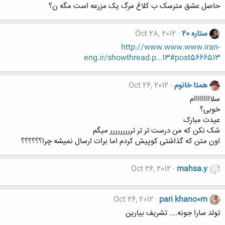
حاصل عشق مترسک ب کلاغ مرگ یک مزرعه است مگه ن؟
ستاره 20
Oct 28, 2012
http://www.www.www.iran-
eng.ir/showthread.p...13#post5666513
همتا خانوم
Oct 26, 2012
سلااااااااام
خوبی؟
عیدت مبارک
شک نکن که من درست تر تر تررررررررر میگم
اون متن که گذاشتی کوپیش کردم اما برات ارسال نمیشه چرا؟؟؟؟؟؟
Oct 26, 2012
mahsa.y
Oct 26, 2012
pari khano0m
تولد سارا جونه.... تشریف بیارین