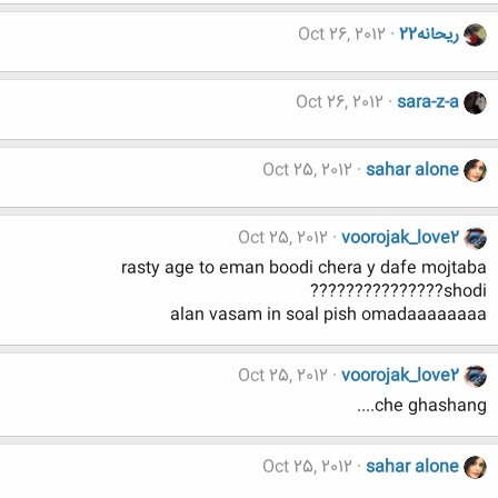
ریحانه22
Oct 26, 2012
Oct 26, 2012
sara-z-a
Oct 25, 2012
sahar alone
Oct 25, 2012
voorojak_love2
rasty age to eman boodi chera y dafe mojtaba
shodi???????????????
alan vasam in soal pish omadaaaaaaaa
Oct 25, 2012
voorojak_love2
che ghashang....
Oct 25, 2012
sahar alone