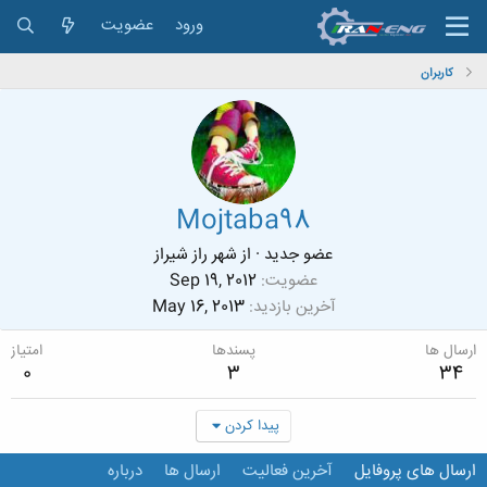
ورود
عضویت
کاربران
Mojtaba98
عضو جدید
·
از
شهر راز شیراز
عضویت
Sep 19, 2012
آخرین بازدید
May 16, 2013
ارسال ها
پسندها
امتیاز
0
3
34
پیدا کردن
ارسال های پروفایل
آخرین فعالیت
ارسال ها
درباره