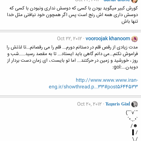
کورش کبیر میگوید بودن با کسی که دوسش نداری ونبودن با کسی که
دوسش داری همه اش رنج است پس اگر همچون خود نیافتی مثل خدا
تنها باش
Oct 22, 2012
vooroojak khanoom
مدت زیادی از رقص قلم در دستانم دورم... قلم را می رقصانم...تا لذتش را
فراموش نکنم...می دانم گاهی باید ایستاد... تا به مقصد رسید.....شب و
روز ، خورشید و زمین در حرکتند... اما تو بایست.، ای زمان دست بردار از
دویدن...:gol:
http://www.www.www.iran-
eng.ir/showthread.p...33#post5644533
Oct 20, 2012
Ћцвгіѕ Ǥіяl
¯`v´¯)
`•.¸.•´
☻/
/▌
/ \