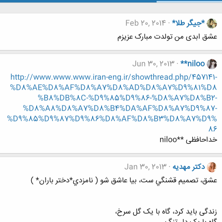
*جیگر طلا*
Feb 20, 2014
عشق ابدی من تولدت مبارک عزیزم
Jun 30, 2013
**niloo
http://www.www.www.iran-eng.ir/showthread.php/457141-
%D8%AE%D8%AF%D8%A7%D8%AD%D8%A7%D9%81%D8
%B8%DB%8C-%D9%85%D9%86-%D8%A7%D8%B2-
%D8%A8%D8%A7%D8%B4%DA%AF%D8%A7%D9%87-
%D9%85%D9%87%D9%86%D8%AF%D8%B3%D8%A7%D9%
86
خداحافظی **niloo
دکتر مهدیه
Jan 30, 2013
عشق، تصميم قشنگي ست، بيا عاشق شو ( نامزدي*دختر باران* )
زندگی باید کرد، گاه با یک گل سرخ،