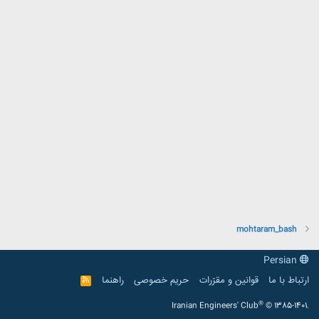
mohtaram_bash
Persian
ارتباط با ما
قوانین و مقرّرات
حریم خصوصی
راهنما
R
S
S
®
Iranian Engineers' Club
© 1385-1401.