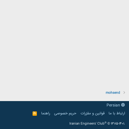
mohsend
Persian
ارتباط با ما
قوانین و مقرّرات
حریم خصوصی
راهنما
R
S
S
®
Iranian Engineers' Club
© 1385-1401.