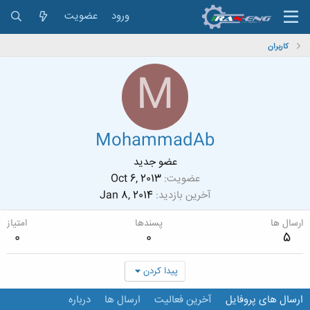
ورود
عضویت
کاربران
M
MohammadAb
عضو جدید
عضویت
Oct 6, 2013
آخرین بازدید
Jan 8, 2014
ارسال ها
پسندها
امتیاز
0
0
5
پیدا کردن
ارسال های پروفایل
آخرین فعالیت
ارسال ها
درباره