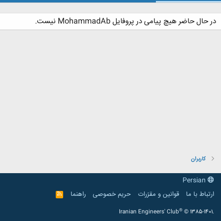
در حال حاضر هیچ پیامی در پروفایل MohammadAb نیست.
کاربران
Persian
ارتباط با ما
قوانین و مقرّرات
حریم خصوصی
راهنما
R
S
S
®
Iranian Engineers' Club
© 1385-1401.