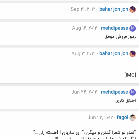
Sep 21, 2012
bahar jon jon
Aug 16, 2012
mehdipesse
M
رموز فروش موفق
Aug 3, 2012
bahar jon jon
[IMG]
Jun 24, 2012
mehdipesse
M
اخلاق کاری
Jun 22, 2012
fagol
آنقدر تو شعرا گفتن و میگن :” ای ساربان ! آهسته ران…”