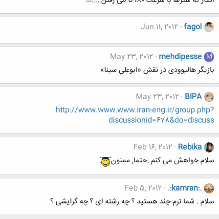
انگار که شترها با سرعت ۱۸۰ تا می رفتن…..!!!
Jun 11, 2012
fagol
May 23, 2012
mehdipesse
M
بازیگر هالیوودی در نقش «ابوعلي سينا»
May 23, 2012
BIPA
http://www.www.www.iran-eng.ir/group.php?
discussionid=678&do=discuss
Feb 16, 2012
Rebika
سلام خواهش می کنم .حتما, ممنون
Feb 5, 2012
.:kamran:.
سلام . شما ترم چند هستید ؟ چه رشته ای ؟ چه گرایشی ؟