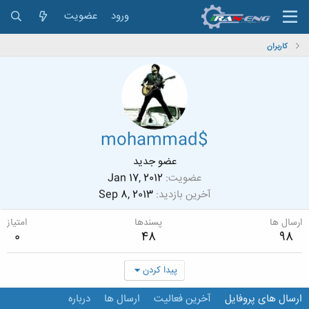
ورود
عضویت
کاربران
mohammad$
عضو جدید
عضویت
Jan 17, 2012
آخرین بازدید
Sep 8, 2013
ارسال ها
پسندها
امتیاز
0
48
98
پیدا کردن
ارسال های پروفایل
آخرین فعالیت
ارسال ها
درباره