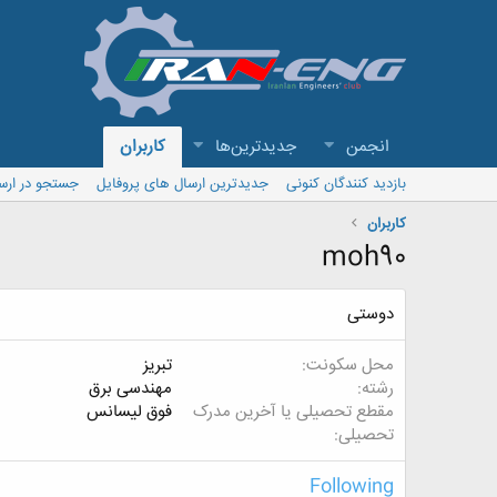
انجمن
جدیدترین‌ها
کاربران
بازدید کنندگان کنونی
جدیدترین ارسال های پروفایل
جستجو در ارس
کاربران
moh90
دوستی
محل سکونت
تبریز
رشته
مهندسی برق
مقطع تحصیلی یا آخرین مدرک
فوق لیسانس
تحصیلی
Following