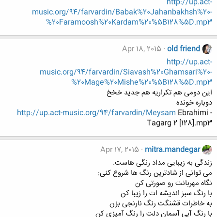
http://up.act-
music.org/94/farvardin/Babak%20Jahanbakhsh%20-
%20Faramoosh%20Kardam%20%5B128%5D.mp3
Apr 18, 2015
old friend
http://up.act-
music.org/94/farvardin/Siavash%20Ghamsari%20-
%20Mage%20Mishe%20%5B128%5D.mp3
این دومی هم تکراریه هم جدید خخخ
دوباره خونده
http://up.act-music.org/94/farvardin/Meysam
Ebrahimi -
Tagarg 2 [128].mp3
Apr 17, 2015
mitra.mandegar
زندگی به زیبایی مداد رنگی هاست.
می توانی از شادترین رنگ ها شروع کنی:
نگاه مهربانت رو صورتی کن
با رنگ سبز اندیشه ات را زیبا کن
به خاطرات قشنگت رنگ نارنجی بزن
با رنگ آبی آسمان دلت را رنگ آمیزی کن