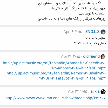
با رنگ زرد قلب مهربانت را طلایی و درخشان کن
مهربان,امروز با کدام رنگ آغاز میکنی؟!
انتخاب با توست...
روزهایت سرشار از رنگ های زیبا و به یاد ماندنی
Apr 16, 2015
ENG.L.S
سلام. خوبید ؟
خیلی کم پیدایید ؟؟؟؟
Apr 14, 2015
old friend
http://up.act-music.org/94/farvardin/Ahmad%20Saeedi%20-
%20Khobe%20%5B128%5D.mp3
http://up.act-music.org/94/farvardin/Ramin%20Bibak%20-
%20Bi%20Tafavot%20%5B128%5D.mp3
Apr 13, 2015
alikia
http://www.www.www.iran-eng.ir/showthread.php/631807