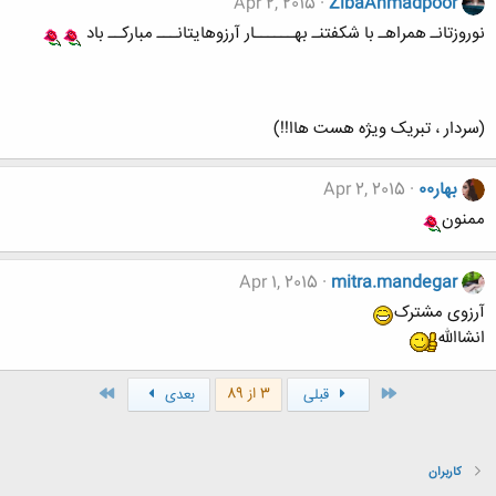
Apr 2, 2015
ZibaAhmadpoor
نوروزتانـ همراهـ با شکفتنـ بهــــــار آرزوهایتانـــ مبارکــ باد
(سردار ، تبریک ویژه هست هاا!!)
بهار00
Apr 2, 2015
ممنون
Apr 1, 2015
mitra.mandegar
آرزوی مشترک
انشاالله
اول
آخر
3 از 89
قبلی
بعدی
کاربران