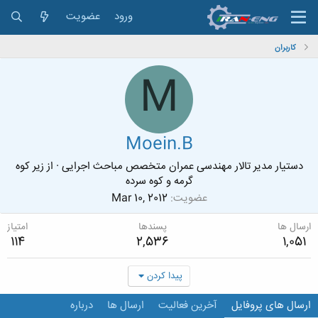
ورود
عضویت
کاربران
M
Moein.B
دستیار مدیر تالار مهندسی عمران متخصص مباحث اجرایی
·
از
زیر کوه
گرمه و کوه سرده
عضویت
Mar 10, 2012
ارسال ها
پسندها
امتیاز
114
2,536
1,051
پیدا کردن
ارسال های پروفایل
آخرین فعالیت
ارسال ها
درباره