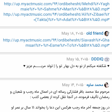
http://up.myactmusic.com/94/ordibehesht/Mehdi%20Yagh
maie%20-%20Sahme%20Man%20%5B128%5D.mp3
http://up.myactmusic.com/94/ordibehesht/Ali%20Zibaei%2
0(Takta)%20-%20Adat%20%5B128%5D.mp3
May 18, 2015
old friend
http://up.myactmusic.com/94/ordibehesht/Siavash%20Gha
msari%20-%20Esme%20To%20%5B128%5D.mp3
May 15, 2015
DDDIQ
♥ شکفته میکنم از نو به دل بهار ِ تو را | تولد مربــــم عزیز ♥
محمد ساوه
May 14, 2015
مرحوم ملا محمد باقر فشارکی رساله ای در اعمال ماه رجب و شعبان و
رمضان تألیف فرموده، در آنجا نقل کرده از بعضی کتب :
در روز جمعه آخر ماه رجب هرکس این دعا را بخواند 11 سال بر عمر او