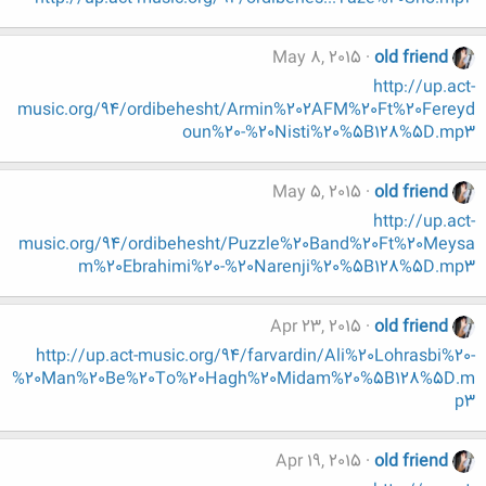
May 8, 2015
old friend
http://up.act-
music.org/94/ordibehesht/Armin%202AFM%20Ft%20Fereyd
oun%20-%20Nisti%20%5B128%5D.mp3
May 5, 2015
old friend
http://up.act-
music.org/94/ordibehesht/Puzzle%20Band%20Ft%20Meysa
m%20Ebrahimi%20-%20Narenji%20%5B128%5D.mp3
Apr 23, 2015
old friend
http://up.act-music.org/94/farvardin/Ali%20Lohrasbi%20-
%20Man%20Be%20To%20Hagh%20Midam%20%5B128%5D.m
p3
Apr 19, 2015
old friend