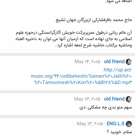
اضافه می شود.
حاج محمد باقرفشارکی ازبزرگان جهان تشیع
آن عالم ربانی درطول عمرپربرکت خویش آثارگرانسنگی درحوزه علوم
اسلامی به جای نهاده است که ازمیان آنها می توان به ،ذخیره العباد
وحاشیه برکتاب حاشیه شرح لمعه اشاره کرد .
May 14, 2015
old friend
http://up.act-
music.org/94/ordibehesht/Saman%20Jalili%20-
%20Tamoomesh%20Kon%20%5B128%5D.mp3
May 13, 2015
old friend
سهم منو بدی چه مشکلی :دی
May 13, 2015
ENG.L.S
سلام. خوبید ؟