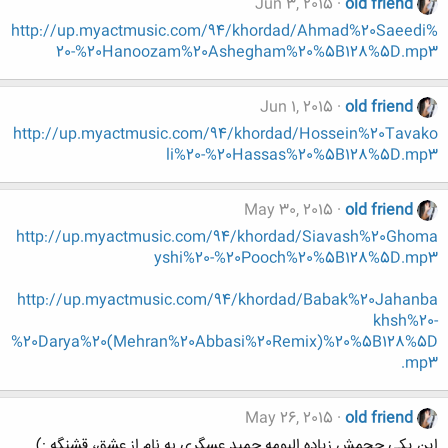
Jun 3, 2015
old friend
http://up.myactmusic.com/94/khordad/Ahmad%20Saeedi%
20-%20Hanoozam%20Ashegham%20%5B128%5D.mp3
Jun 1, 2015
old friend
http://up.myactmusic.com/94/khordad/Hossein%20Tavako
li%20-%20Hassas%20%5B128%5D.mp3
May 30, 2015
old friend
http://up.myactmusic.com/94/khordad/Siavash%20Ghoma
yshi%20-%20Pooch%20%5B128%5D.mp3
http://up.myactmusic.com/94/khordad/Babak%20Jahanba
khsh%20-
%20Darya%20(Mehran%20Abbasi%20Remix)%20%5B128%5D
.mp3
May 26, 2015
old friend
این یکی حجمش زیاده البومه حمید عسگری به نام از عشق، قشنگه :)