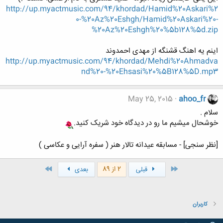
http://up.myactmusic.com/94/khordad/Hamid%20Askari%2
0-%20Az%20Eshgh/Hamid%20Askari%20-
%20Az%20Eshgh%20%5b128%5d.zip
اینم یه اهنگ قشنگه از مهدی احمدوند
http://up.myactmusic.com/94/khordad/Mehdi%20Ahmadva
nd%20-%20Ehsasi%20%5B128%5D.mp3
May 25, 2015
ahoo_fr
سلام .
خوشحال میشیم ما رو در دیدگاه خود شریک کنید.
[نظر سنجی] - مسابقه عیدانه تالار هنر ( سفره آرایی و عکاسی )
اول
آخر
2 از 89
قبلی
بعدی
کاربران