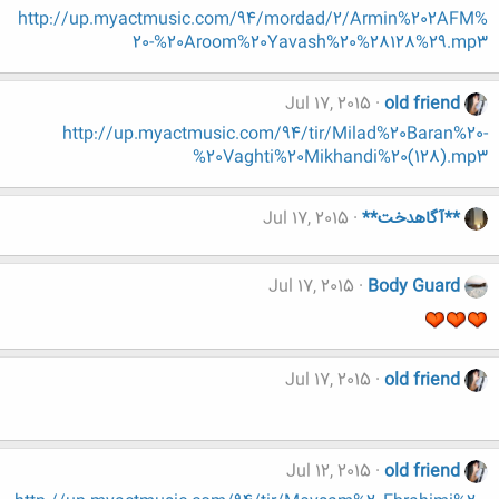
http://up.myactmusic.com/94/mordad/2/Armin%202AFM%
20-%20Aroom%20Yavash%20%28128%29.mp3
Jul 17, 2015
old friend
http://up.myactmusic.com/94/tir/Milad%20Baran%20-
%20Vaghti%20Mikhandi%20(128).mp3
**آگاهدخت**
Jul 17, 2015
Jul 17, 2015
Body Guard
Jul 17, 2015
old friend
Jul 12, 2015
old friend