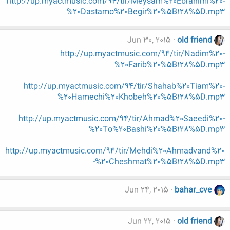
http://up.myactmusic.com/94/tir/Meysam%20Ebrahimi%20-
%20Dastamo%20Begir%20%5B128%5D.mp3
Jun 30, 2015
old friend
http://up.myactmusic.com/94/tir/Nadim%20-
%20Farib%20%5B128%5D.mp3
http://up.myactmusic.com/94/tir/Shahab%20Tiam%20-
%20Hamechi%20Khobeh%20%5B128%5D.mp3
http://up.myactmusic.com/94/tir/Ahmad%20Saeedi%20-
%20To%20Bashi%20%5B128%5D.mp3
http://up.myactmusic.com/94/tir/Mehdi%20Ahmadvand%20
-%20Cheshmat%20%5B128%5D.mp3
Jun 24, 2015
bahar_cve
Jun 22, 2015
old friend