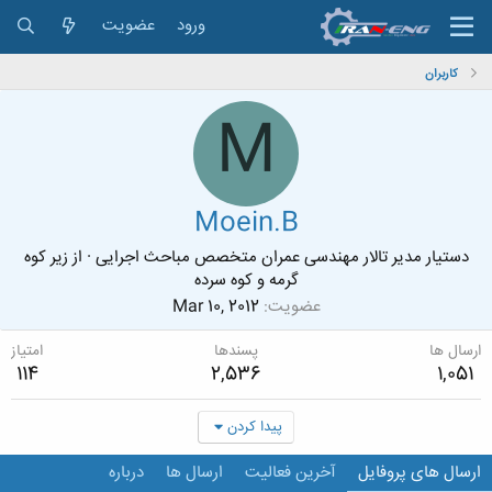
ورود
عضویت
کاربران
M
Moein.B
دستیار مدیر تالار مهندسی عمران متخصص مباحث اجرایی
·
از
زیر کوه
گرمه و کوه سرده
عضویت
Mar 10, 2012
ارسال ها
پسندها
امتیاز
114
2,536
1,051
پیدا کردن
ارسال های پروفایل
آخرین فعالیت
ارسال ها
درباره