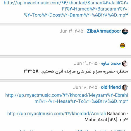
http://up.myactmusic.com/94/khordad/Saman%20Jalili%20
Ft%20Hamed%20Baradaran%20-
%20Toro%20Doost%20Daram%20%5B128%5D.mp3
Jun 19, 2015
ZibaAhmadpoor
محمد ساوه
Jun 19, 2015
منتظره حضوره سبز و نظر های سازنده اتون هستیم...#14225
Jun 18, 2015
old friend
http://up.myactmusic.com/94/khordad/Meysam%20Ebrahi
mi%20-%20Hesse%20To%20%5B128%5D.mp3
http://up.myactmusic.com/94/khordad/Amirali
Bahadori -
Mahe Asal [128].mp3