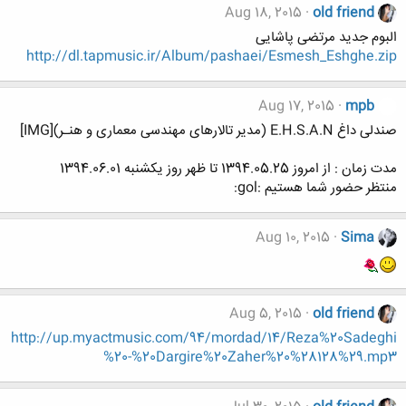
Aug 18, 2015
old friend
البوم جدید مرتضی پاشایی
http://dl.tapmusic.ir/Album/pashaei/Esmesh_Eshghe.zip
Aug 17, 2015
mpb
صندلی داغ E.H.S.A.N (مدیر تالارهای مهندسی معماری و هنـر)[IMG]
مدت زمان : از امروز 1394.05.25 تا ظهر روز یکشنبه 1394.06.01
منتظر حضور شما هستیم :gol:
Aug 10, 2015
Sima
Aug 5, 2015
old friend
http://up.myactmusic.com/94/mordad/14/Reza%20Sadeghi
%20-%20Dargire%20Zaher%20%28128%29.mp3