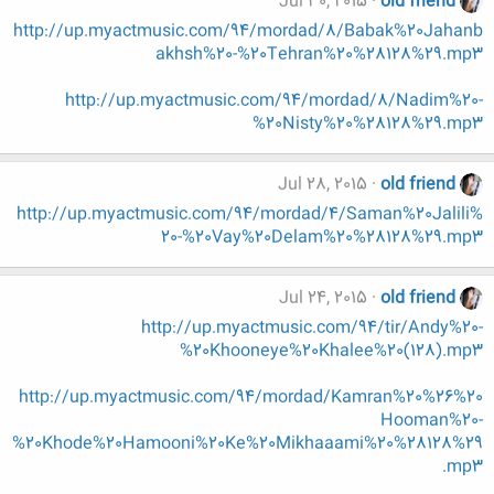
Jul 30, 2015
old friend
http://up.myactmusic.com/94/mordad/8/Babak%20Jahanb
akhsh%20-%20Tehran%20%28128%29.mp3
http://up.myactmusic.com/94/mordad/8/Nadim%20-
%20Nisty%20%28128%29.mp3
Jul 28, 2015
old friend
http://up.myactmusic.com/94/mordad/4/Saman%20Jalili%
20-%20Vay%20Delam%20%28128%29.mp3
Jul 24, 2015
old friend
http://up.myactmusic.com/94/tir/Andy%20-
%20Khooneye%20Khalee%20(128).mp3
http://up.myactmusic.com/94/mordad/Kamran%20%26%20
Hooman%20-
%20Khode%20Hamooni%20Ke%20Mikhaaami%20%28128%29
.mp3