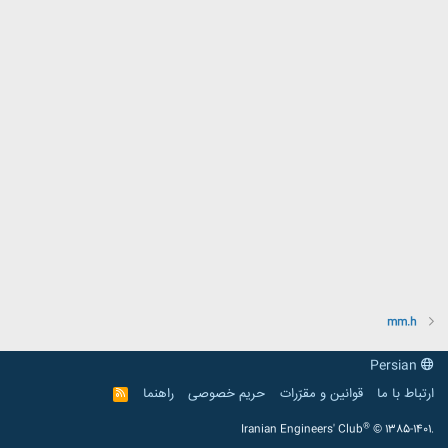
mm.h
Persian
ارتباط با ما
قوانین و مقرّرات
حریم خصوصی
راهنما
R
S
S
®
Iranian Engineers' Club
© 1385-1401.