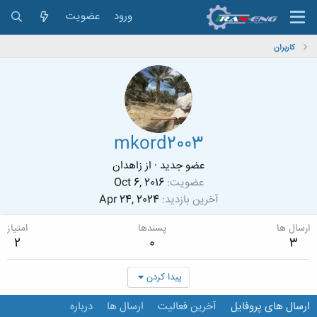
ورود
عضویت
کاربران
mkord2003
عضو جدید
·
از
زاهدان
عضویت
Oct 6, 2016
آخرین بازدید
Apr 24, 2024
ارسال ها
پسندها
امتیاز
2
0
3
پیدا کردن
ارسال های پروفایل
آخرین فعالیت
ارسال ها
درباره