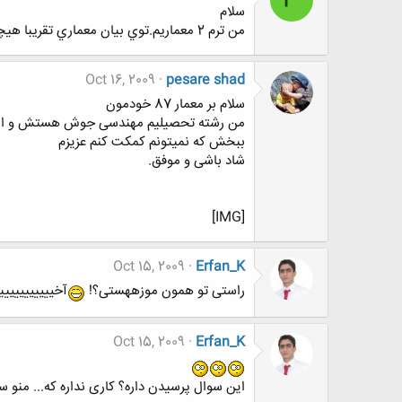
سلام
من ترم 2 معماريم.توي بيان معماري تقريبا هيچي بلد نيستم.واقعا نميدونم چيكار كنم.
Oct 16, 2009
pesare shad
سلام بر معمار 87 خودمون
من رشته تحصیلیم مهندسی جوش هستش و از ا
ببخش که نمیتونم کمکت کنم عزیزم
شاد باشی و موفق.
[IMG]
Oct 15, 2009
Erfan_K
راستی تو همون موزههستی؟!
آخیییییییییی
Oct 15, 2009
Erfan_K
این سوال پرسیدن داره؟ کاری نداره که... منو س