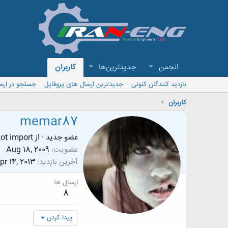
انجمن
جدیدترین‌ها
کاربران
بازدید کنندگان کنونی
جدیدترین ارسال های پروفایل
جستجو در ارس
کاربران
memar87
عضو جدید
·
از
ot import
عضویت
Aug 18, 2009
آخرین بازدید
pr 14, 2013
ارسال ها
8
پیدا کردن