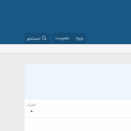
ورود
عضویت
جستجو
امتیاز
0