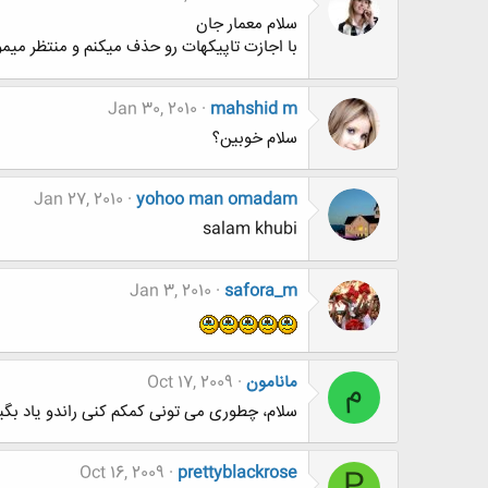
سلام معمار جان
با اجازت تاپیکهات رو حذف میکنم و منتظر میم
Jan 30, 2010
mahshid m
سلام خوبين؟
Jan 27, 2010
yohoo man omadam
salam khubi
Jan 3, 2010
safora_m
مانامون
Oct 17, 2009
م
سلام، چطوری می تونی کمکم کنی راندو یاد بگی
Oct 16, 2009
prettyblackrose
P