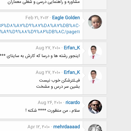
مشاوره و راهنمایی درسی و شغلی معماران
Feb 21, 2012
Eagle Golden
%D8%B6%D8%A7%D9%87%D8%A7%DB%8C-
A9%D9%88%D9%86%DB%8C/page11
Aug 27, 2010
Erfan_K
اینجور رشته ها و درسا که کارش به سایتای ***
Aug 27, 2010
Erfan_K
فیـلترشکن خوب نیست
بشین سر درس و مشخت
Aug 26, 2010
ricardo
سلام ، من منظورت **** شکنه !
Apr 12, 2010
mehrdaaaad