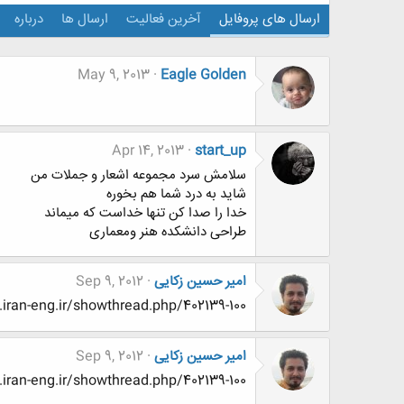
ارسال های پروفایل
آخرین فعالیت
ارسال ها
درباره
May 9, 2013
Eagle Golden
Apr 14, 2013
start_up
سلامش سرد مجموعه اشعار و جملات من
شاید به درد شما هم بخوره
خدا را صدا کن تنها خداست که میماند
طراحی دانشکده هنر ومعماری
امیر حسین زکایی
Sep 9, 2012
www.www.www.iran-eng.ir/showthread.php/402139-100
امیر حسین زکایی
Sep 9, 2012
www.www.www.iran-eng.ir/showthread.php/402139-100