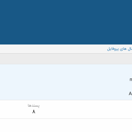
ال های پروفایل
n
A
پسندها
8