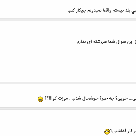
ین سوال شما سررشته ای ندارم
یی... خوبی؟ چه خبر؟ خوشحال شدم... موزت کو!!!؟؟
ر کار گذاشتی؟