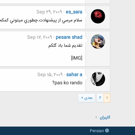
Sep 29, 2009
es_sara
سلام مرسي از پيشنهادت.چطوري ميتوني کمکم
Sep 17, 2009
pesare shad
تقدیم شما باد گلکم
[IMG]
Sep 15, 2009
sahar a
pas ko rando?
1
2
بعدی
کاربران
Persian