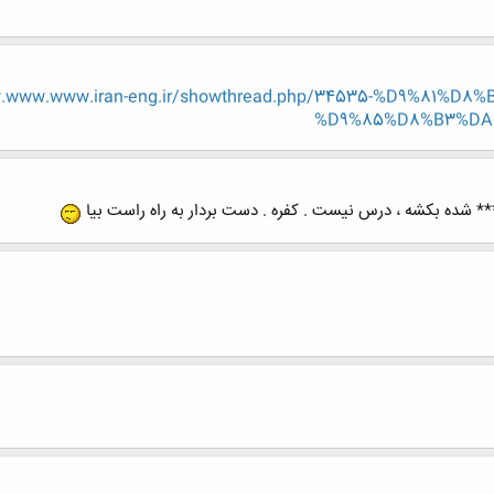
ww.www.www.iran-eng.ir/showthread.php/34535-%D9%81
%D9%85%D8%B3%DA%
** شده بکشه ، درس نیست . کفره . دست بردار به راه راست بیا