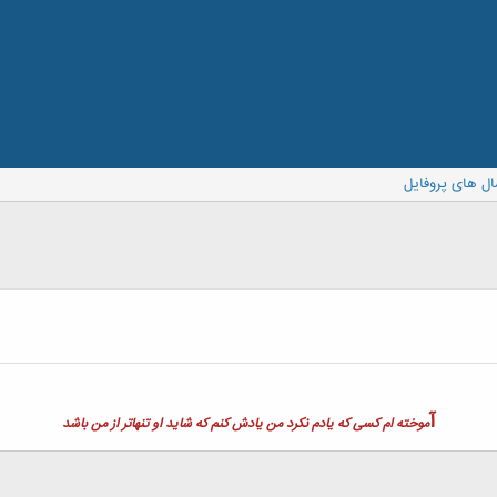
ال های پروفایل
آ
موخته ام کسی که یادم نکرد من یادش کنم که شاید او تنهاتر از من باشد