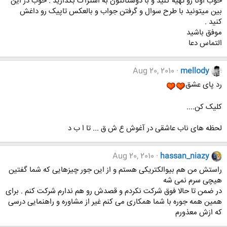
خوب اونا رو تهیه کنید و با دوستانتون به اشتراک بگذارید . خوب در این
بین میتونید با طرح سوال و گرفتن جواب و بالعکس تاپیک رو داغش
کنید .
موفق باشید
التماس دعا
Aug 20, 2010
mellody
رد پای عشق
کلیک کن....
لحظه های ناب عاشقی در آغوش ع ش ق ... تا ا ب د
Aug 20, 2010
hassan_niazy
راستش من هم بیوالکتریکی هستم و از این جور چیزهایی که شما گفتین
هیچی سرم نمی شه
در ضمن تا حالا فوق شرکت نکردم و قصدش رو هم ندارم شرکت کنم . برای
همین همه جوره با شما همکاری می کنم غیر از مشاوره و راهنمایی درسی
که ازش معذورم