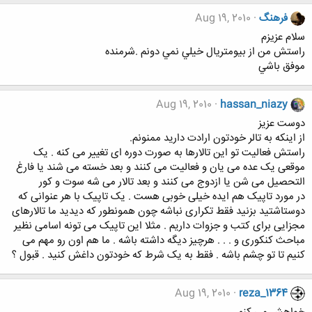
فرهنگ
Aug 19, 2010
سلام عزيزم
راستش من از بيومتريال خيلي نمي دونم .شرمنده
موفق باشي
Aug 19, 2010
hassan_niazy
دوست عزیز
از اینکه به تالر خودتون ارادت دارید ممنونم.
راستش فعالیت تو این تالارها به صورت دوره ای تغییر می کنه . یک
موقعی یک عده می یان و فعالیت می کنند و بعد خسته می شند یا فارغ
التحصیل می شن یا ازدوج می کنند و بعد تالار می شه سوت و کور
در مورد تاپیک هم ایده خیلی خوبی هست . یک تاپیک با هر عنوانی که
دوستاشتید بزنید فقط تکراری نباشه چون همونطور که دیدید ما تالارهای
مجزایی برای کتب و جزوات داریم . مثلا این تاپیک می تونه اسامی نظیر
مباحث کنکوری و . . . هرچیز دیگه داشته باشه . ما هم اون رو مهم می
کنیم تا تو چشم باشه . فقط به یک شرط که خودتون داغش کنید . قبول ؟
Aug 19, 2010
reza_1364