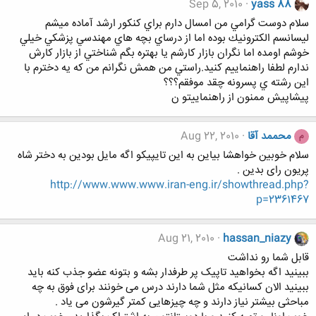
Sep 5, 2010
yass 88
سلام دوست گرامي من امسال دارم براي كنكور ارشد آماده ميشم
ليسانسم الكترونيك بوده اما از درساي بچه هاي مهندسي پزشكي خيلي
خوشم اومده اما نگران بازار كارشم يا بهتره بگم شناختي از بازار كارش
ندارم لطفا راهنماييم كنيد.راستي من همش نگرانم من كه يه دخترم با
اين رشته ي پسرونه چقد موفقم؟؟؟
پيشاپيش ممنون از راهنماييتو ن
محممد آقا
Aug 22, 2010
م
سلام خوبین خواهشا بیاین به این تایپیکو اگه مایل بودین به دختر شاه
پریون رای بدین .
http://www.www.www.iran-eng.ir/showthread.php?
p=2361467
Aug 21, 2010
hassan_niazy
قابل شما رو نداشت
ببینید اگه بخواهید تاپیک پر طرفدار بشه و بتونه عضو جذب کنه باید
ببینید الان کسانیکه مثل شما دارند درس می خونند برای فوق به چه
مباحثی بیشتر نیاز دارند و چه چیزهایی کمتر گیرشون می یاد .