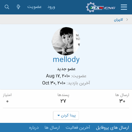
ورود
عضویت
کاربران
mellody
عضو جدید
عضویت
Aug 17, 2010
آخرین بازدید
Oct 30, 2010
ارسال ها
پسندها
امتیاز
0
27
30
پیدا کردن
ارسال های پروفایل
آخرین فعالیت
ارسال ها
درباره