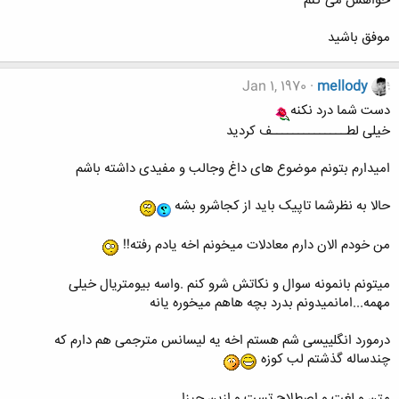
خواهش می کنم
موفق باشید
Jan 1, 1970
mellody
دست شما درد نکنه
خیلی لطــــــــــــــف کردید
امیدارم بتونم موضوع های داغ وجالب و مفیدی داشته باشم
حالا به نظرشما تاپیک باید از کجاشرو بشه
من خودم الان دارم معادلات میخونم اخه یادم رفته!!
میتونم بانمونه سوال و نکاتش شرو کنم .واسه بیومتریال خیلی
مهمه...امانمیدونم بدرد بچه هاهم میخوره یانه
درمورد انگلییسی شم هستم اخه یه لیسانس مترجمی هم دارم که
چندساله گذشتم لب کوزه
متن و لغت و اصطلاح تست و ازین چیزا....