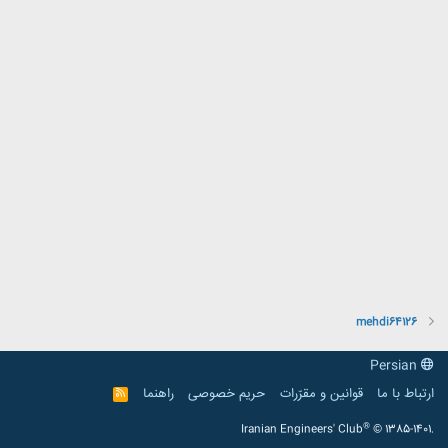
mehdi64126
Persian
ارتباط با ما
قوانین و مقرّرات
حریم خصوصی
راهنما
R
S
S
®
Iranian Engineers' Club
© 1385-1401.