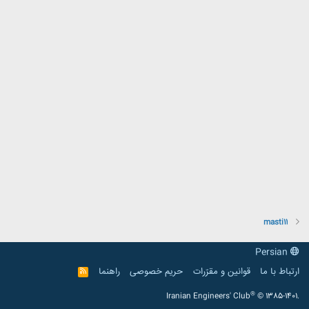
masti11
Persian
ارتباط با ما
قوانین و مقرّرات
حریم خصوصی
راهنما
R
S
S
®
Iranian Engineers' Club
© 1385-1401.