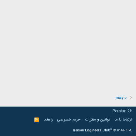
mary p
Persian
ارتباط با ما
قوانین و مقرّرات
حریم خصوصی
راهنما
R
S
S
®
Iranian Engineers' Club
© 1385-1401.