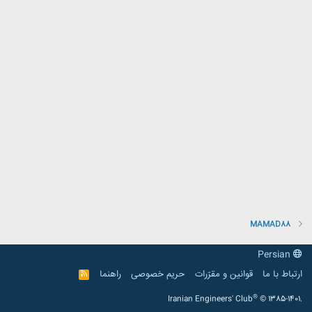
MAMAD88
Persian
ارتباط با ما
قوانین و مقرّرات
حریم خصوصی
راهنما
R
S
S
®
Iranian Engineers' Club
© 1385-1401.