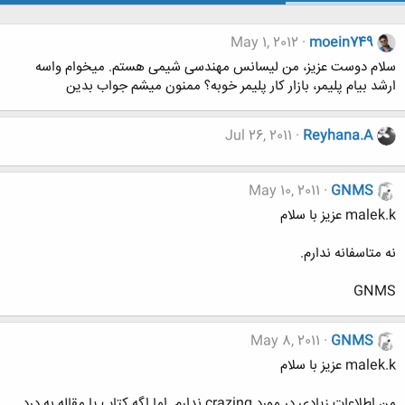
May 1, 2012
moein749
سلام دوست عزیز، من لیسانس مهندسی شیمی هستم. میخوام واسه
ارشد بیام پلیمر، بازار کار پلیمر خوبه؟ ممنون میشم جواب بدین
Jul 26, 2011
Reyhana.A
May 10, 2011
GNMS
malek.k عزیز با سلام
نه متاسفانه ندارم.
GNMS
May 8, 2011
GNMS
malek.k عزیز با سلام
من اطلاعات زیادی در مورد crazing ندارم. اما اگه کتاب یا مقاله به درد