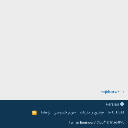
majidiut2002
Persian
ارتباط با ما
قوانین و مقرّرات
حریم خصوصی
راهنما
R
S
S
®
Iranian Engineers' Club
© 1385-1401.