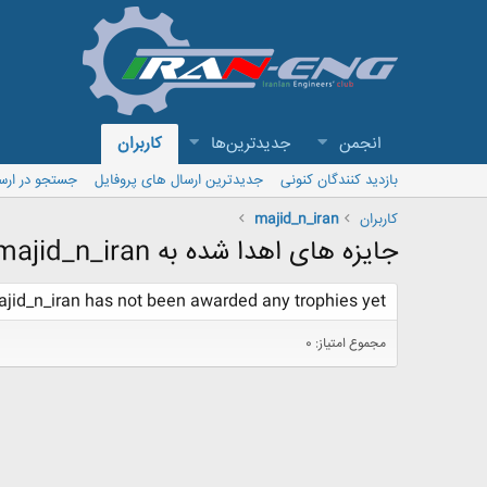
انجمن
جدیدترین‌ها
کاربران
بازدید کنندگان کنونی
جدیدترین ارسال های پروفایل
جستجو در ارس
کاربران
majid_n_iran
جایزه های اهدا شده به majid_n_iran
jid_n_iran has not been awarded any trophies yet.
مجموع امتیاز: 0