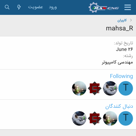
ورود
عضویت
کاربران
mahsa_R
تاریخ تولد
June 26
رشته
مهندسی کامپیوتر
Following
T
دنبال کنندگان
T