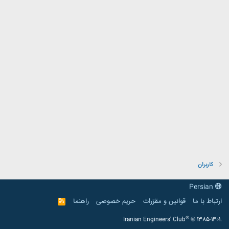
کاربران
Persian
ارتباط با ما
قوانین و مقرّرات
حریم خصوصی
راهنما
R
S
S
®
Iranian Engineers' Club
© 1385-1401.