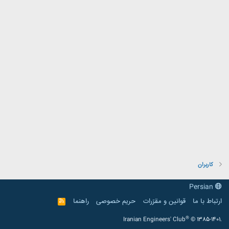
کاربران
Persian
ارتباط با ما
قوانین و مقرّرات
حریم خصوصی
راهنما
R
S
S
®
Iranian Engineers' Club
© 1385-1401.