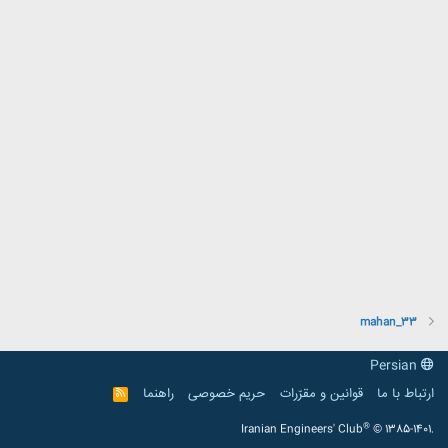
mahan_33
Persian
ارتباط با ما
قوانین و مقرّرات
حریم خصوصی
راهنما
R
S
S
®
Iranian Engineers' Club
© 1385-1401.