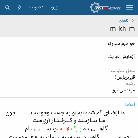
ورود
عضویت
کاربران
m_kh_m
خواهرم میدونه!
آزمایش فیزیک
محل سکونت
قزوین(ص)
رشته
مهندسی برق
امضا
.....
ما ازخدای گم شده ایم او به جست وجوست
..........
چون
مـا نیـازمـند و گــرفـتـار آرزوست
....
بـرگ
لالـه
گاهـــی بـه
نویـســــد پـیـام
..........
خویش
گاهی درون سینه مرغان به های وهوست