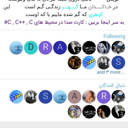
.....
خـاکـــدان
گـــهــر
..........
در
مــا
زندگـی گـم است
این
گوهری
که گم شده ماییم یا که اوست
کارت صدا در محیط های C , C++ , C#
یه سر اینجا بزنین :
Following
D
R
A
S
... and 3 more.
دنبال کنندگان
S
A
R