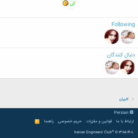
کن.
Following
دنبال کنندگان
کاربران
Persian
ارتباط با ما
قوانین و مقرّرات
حریم خصوصی
راهنما
R
S
S
®
Iranian Engineers' Club
© 1385-1401.