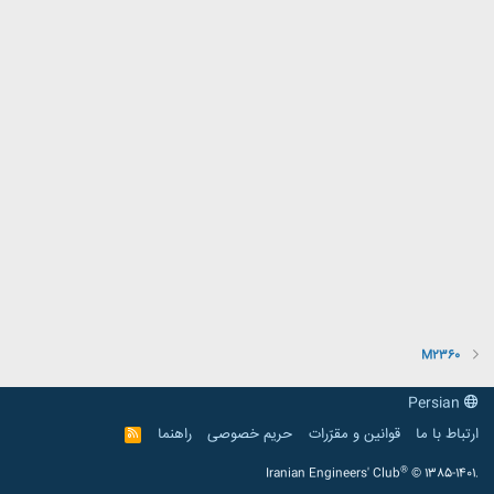
M2360
Persian
ارتباط با ما
قوانین و مقرّرات
حریم خصوصی
راهنما
R
S
S
®
Iranian Engineers' Club
© 1385-1401.