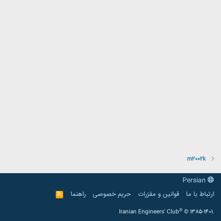
m2002k
Persian
ارتباط با ما
قوانین و مقرّرات
حریم خصوصی
راهنما
R
S
S
®
Iranian Engineers' Club
© 1385-1401.