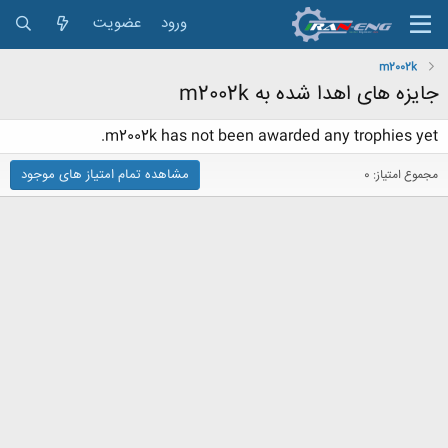
ورود
عضویت
m2002k
جایزه های اهدا شده به m2002k
m2002k has not been awarded any trophies yet.
مشاهده تمام امتیاز های موجود
مجموع امتیاز: 0