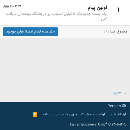
اولین پیام
Jun 30, 2021
1
یک پست جدید بذار تا اولین امتیازت رو در باشگاه مهندسان دریافت
کنی.
مشاهده تمام امتیاز های موجود
مجموع امتیاز: 29
m.m2
Persian
ارتباط با ما
قوانین و مقرّرات
حریم خصوصی
راهنما
R
S
S
®
Iranian Engineers' Club
© 1385-1401.