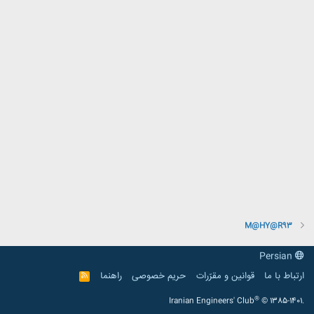
M@HY@R93
Persian
ارتباط با ما
قوانین و مقرّرات
حریم خصوصی
راهنما
R
S
S
®
Iranian Engineers' Club
© 1385-1401.