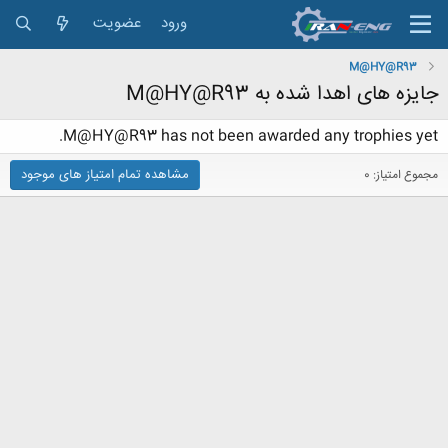
ورود
عضویت
M@HY@R93
جایزه های اهدا شده به M@HY@R93
M@HY@R93 has not been awarded any trophies yet.
مشاهده تمام امتیاز های موجود
مجموع امتیاز: 0