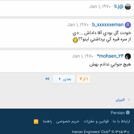
Jan 1, 1970
li.j@
Jan 1, 1970
b_xxxxxxeman
B
خودت گل بودي آقا داداش....:دي
از سره قبره كي برداشتي اينو؟؟
Jan 1, 1970
*mohsen_24
هيچ جوابي ندادم بهش
آخر
1 از 7
بعدی
کاربران
Persian
ارتباط با ما
قوانین و مقرّرات
حریم خصوصی
راهنما
R
S
S
®
Iranian Engineers' Club
© 1385-1401.