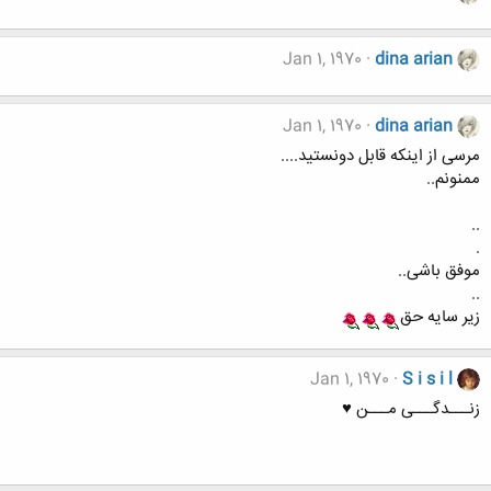
Jan 1, 1970
dina arian
Jan 1, 1970
dina arian
مرسی از اینکه قابل دونستید....
ممنونم..
..
.
موفق باشی..
..
زیر سایه حق
Jan 1, 1970
S i s i l
زنـــدگـــی مـــن ♥