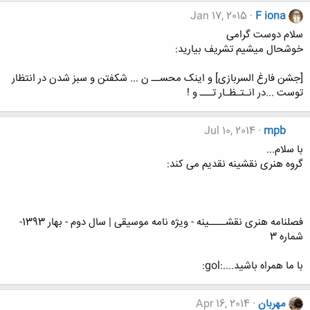
Jan 17, 2015
F iona
سلام دوست گرامی
خوشحال میشیم تشریف بیارید:
[جشن فارغ السربازی] و اینک محســ ن ... شکفتن و سبز شدن در انتظار
توست ...در انـتـظـار تـــ و !
Jul 10, 2014
mpb
با سلام...
گروه هنری نقشینه نقدیم می کند:
فصلنامه هنری نقشــــینه - ویژه نامه موسیقی | سال دوم - بهار 1393-
شماره 3
با ما همراه باشید....:gol:
مهربان
Apr 16, 2014