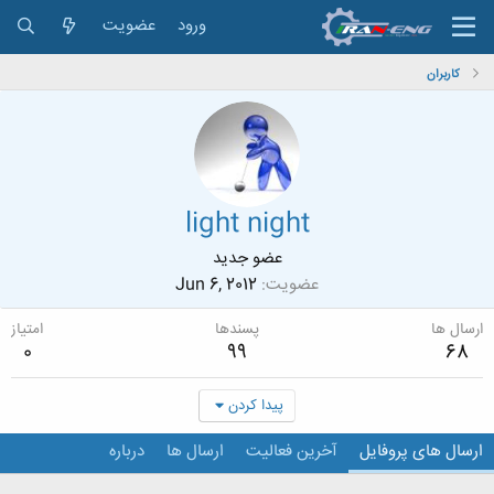
ورود
عضویت
کاربران
light night
عضو جدید
عضویت
Jun 6, 2012
ارسال ها
پسندها
امتیاز
0
99
68
پیدا کردن
ارسال های پروفایل
آخرین فعالیت
ارسال ها
درباره