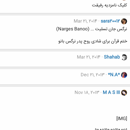
کلیک نامزدیه رفیقت
Mar 21, 2014
sara20012
نرگس جان تسلیت ... (Narges Banoo)
ختم قرآن برای شادی روح پدر نرگس بانو
Mar 21, 2014
Shahab
Dec 21, 2013
*N.A*
Nov 18, 2013
M A S III
[IMG]