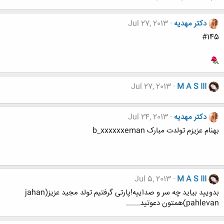
دکتر مهدیه
Jul 27, 2013
#145
Jul 27, 2013
M A S III
دکتر مهدیه
Jul 24, 2013
بهنام عزیزم تولدت مبارک b_xxxxxxeman
Jul 5, 2013
M A S III
بدویید بیاید چه سر و صداییه!پارتی گرفتیم تولد مجید عزیز(jahan
pahlevan)همتون دعوتید.......