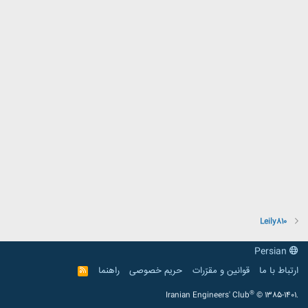
Leily810
Persian
ارتباط با ما
قوانین و مقرّرات
حریم خصوصی
راهنما
R
S
S
®
Iranian Engineers' Club
© 1385-1401.