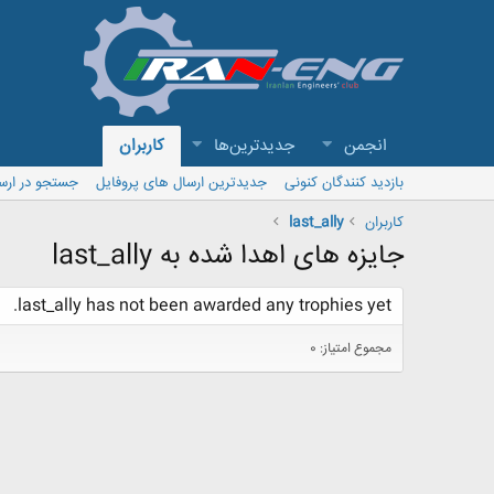
انجمن
جدیدترین‌ها
کاربران
بازدید کنندگان کنونی
جدیدترین ارسال های پروفایل
جستجو در ارس
کاربران
last_ally
جایزه های اهدا شده به last_ally
last_ally has not been awarded any trophies yet.
مجموع امتیاز: 0