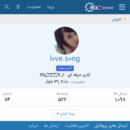
ورود
عضویت
کاربران
l0ve.s0ng
کاربر ممتاز
کاربر حرفه ای
·
از
tttı̴̴̡ ̡̡̲̲̲͡͡͡͡ ̲▫̲͡ ̲̲̲͡͡π̲̲͡͡ ̲̲͡▫̲̲͡͡ ̡̡̡̲ tt
عضویت
Jan 31, 2010
ارسال ها
پسندها
امتیاز
114
526
1,098
پیدا کردن
ارسال های پروفایل
آخرین فعالیت
ارسال ها
درباره