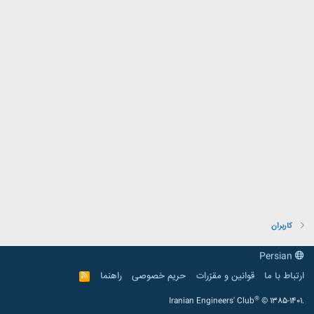
کاربران
Persian
ارتباط با ما
قوانین و مقرّرات
حریم خصوصی
راهنما
R
S
S
®
Iranian Engineers' Club
© 1385-1401.