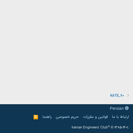
KATE_70
Persian
ارتباط با ما
قوانین و مقرّرات
حریم خصوصی
راهنما
R
S
S
®
Iranian Engineers' Club
© 1385-1401.