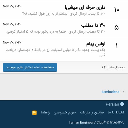
داری حرفه ای میشی!
Nov 30, 2020
10
100 تا پست ارسال کردی. بیشتر از یه روز طول کشید، نه؟
30 تا مطلب
Nov 30, 2020
5
30 تا مطلب ارسال کردی. حتما به درد بخور بوده که 5 امتیاز گرفتی.
اولین پیام
Nov 30, 2020
1
یک پست جدید بذار تا اولین امتیازت رو در باشگاه مهندسان دریافت
کنی.
مشاهده تمام امتیاز های موجود
مجموع امتیاز: 64
kambadena
Persian
ارتباط با ما
قوانین و مقرّرات
حریم خصوصی
راهنما
R
S
S
®
Iranian Engineers' Club
© 1385-1401.