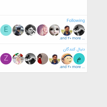
Following
E
... and 20 more.
دنبال کنندگان
م
Z
... and 20 more.