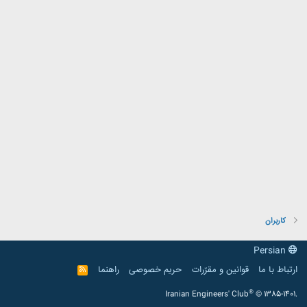
کاربران
Persian
ارتباط با ما
قوانین و مقرّرات
حریم خصوصی
راهنما
R
S
S
®
Iranian Engineers' Club
© 1385-1401.