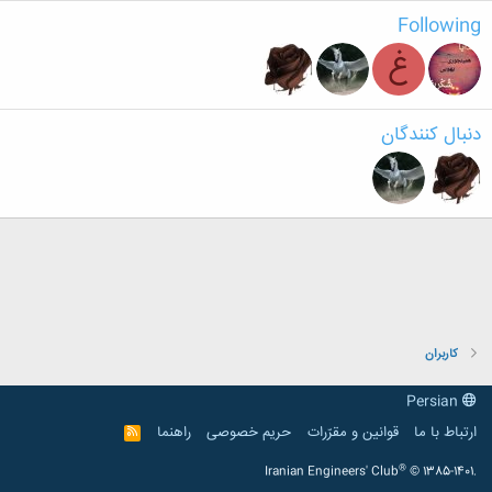
Following
غ
دنبال کنندگان
کاربران
Persian
ارتباط با ما
قوانین و مقرّرات
حریم خصوصی
راهنما
R
S
S
®
Iranian Engineers' Club
© 1385-1401.