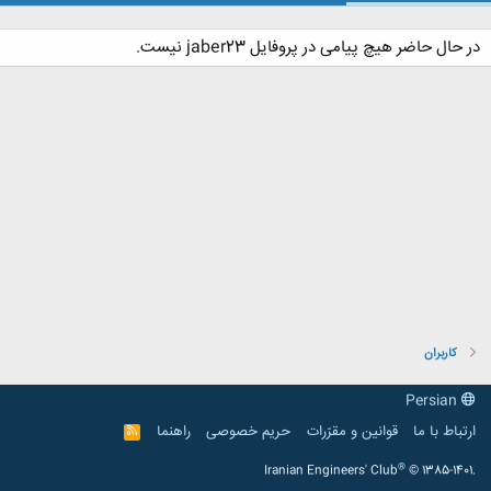
در حال حاضر هیچ پیامی در پروفایل jaber23 نیست.
کاربران
Persian
ارتباط با ما
قوانین و مقرّرات
حریم خصوصی
راهنما
R
S
S
®
Iranian Engineers' Club
© 1385-1401.