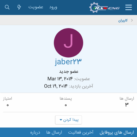
ورود
عضویت
کاربران
J
jaber23
عضو جدید
عضویت
Mar 13, 2014
آخرین بازدید
Oct 19, 2014
ارسال ها
پسندها
امتیاز
0
0
3
پیدا کردن
ارسال های پروفایل
آخرین فعالیت
ارسال ها
درباره