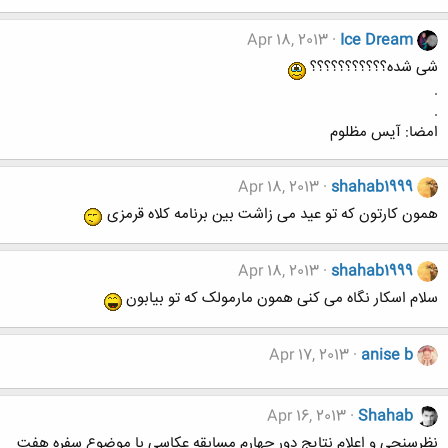
Apr 18, 2013
Ice Dream
شی شده؟؟؟؟؟؟؟؟؟؟؟
.
.
امضا: آیس مظلوم
Apr 18, 2013
shahab1999
همون کارتون که تو عید می زاشت بین برنامه کلاه قرمزی
Apr 18, 2013
shahab1999
سلام اسکار نگاه می کنی همون مارمولک که تو بیابون
Apr 17, 2013
anise b
Apr 16, 2013
Shahab
نظرسنجی و اعلام نتایج دور چهارم مسابقه عکاسی با موضوع سفره هفت