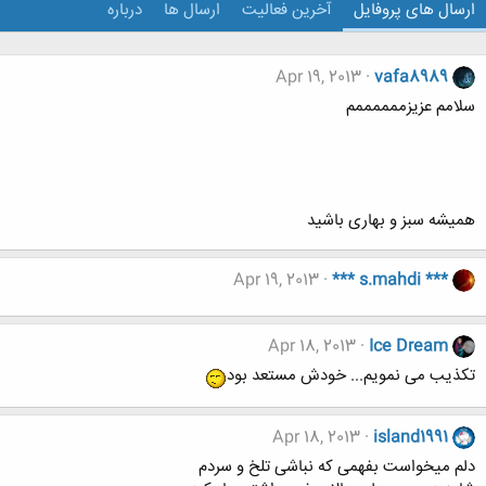
ارسال های پروفایل
آخرین فعالیت
ارسال ها
درباره
Apr 19, 2013
vafa8989
سلامم عزیزممممممم
همیشه سبز و بهاری باشید
Apr 19, 2013
*** s.mahdi ***
Apr 18, 2013
Ice Dream
تکذیب می نمویم... خودش مستعد بود
Apr 18, 2013
island1991
دلم میخواست بفهمی که نباشی تلخ و سردم