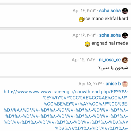
Apr 16, 2013
soha.soha
ice mano ekhfal kard
Apr 16, 2013
soha.soha
enghad hal mede
Apr 15, 2013
ni_rosa_ce
شیطون یا متین؟!
Apr 15, 2013
anise b
http://www.www.www.iran-eng.ir/showthread.php/444748-
%E2%97%8F%CC%AE%CC%AE%CC%83-
%CC%BE%E2%80%A2%CC%83%CC%BE-
%D8%A8%D9%80%D9%80%D9%80%D9%80%D9%80%D9%80
%D9%80%D9%80%D9%80%D9%80%D9%80%D9%80%D9%80
%D9%80%D9%80%D9%80%D9%80%D9%80%D9%80%D8%A7
%D8%A8%D9%80%D9%80%D9%80-