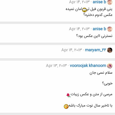
Apr 14, 2013
anise b
ینی قربون فیل تر
امان نمیده
عکس کدوم دختره؟
Apr 14, 2013
anise b
نسترنی ااین عکس بود؟
Apr 14, 2013
maryam_22
Apr 13, 2013
vooroojak khanoom
سلام نسی جان
خوبی؟
مرسی از متن و عکس زیبات
با تاخیر سال نوت مبارک باشه