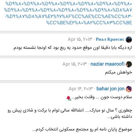
%D9%80%D9%80%D9%80%D9%80%D9%80%D9%80%D9%80
%D9%80%D9%80%D9%80%D9%80%D9%80%D9%80%D8%A7
-%D9%87%D8%A7%E2%97%8F%CC%AE%CC%AE%CC%83-
%CC%BE%E2%80%A2%CC%83%CC%BE
Apr 15, 2013
Риал Краесис
اره دیگه بابا دقیقا اون موقع حدود یه ربع بود که اونجا نشسته بودم.
Apr 15, 2013
naziar maaroofi
خواهش میکنم
Apr 14, 2013
bahar jon jon
سلام دوست جون ... وقتت بخیر...
چطوری ؟ سال نو مبارک.... انشاالله سالی توام با برکت و شادی پیش رو
داشته باشی...
موضوع پایان نامه ام رو مجتمع مسکونی انتخاب کردم...