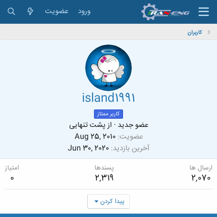
ورود
عضویت
کاربران
island1991
کاربر ممتاز
عضو جدید
·
از
پشت تنهایی
عضویت
Aug 25, 2010
آخرین بازدید
Jun 30, 2020
ارسال ها
پسندها
امتیاز
0
2,319
2,070
پیدا کردن