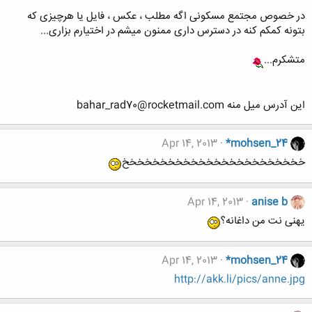
در خصوص مجتمع مسکونی اگه مطلب ، عکس ، فایل یا هرچیزی که
بتونه کمکم کنه در دسترس داری ممنون میشم در اختیارم بزاری...
متشکرم...
این آدرس میل منه bahar_rad70@rocketmail.com
Apr 14, 2013
*mohsen_24
خخخخخخخخخخخخخخخخخخخخخخخخ
Apr 14, 2013
anise b
یهنی نت من داغانه؟
Apr 14, 2013
*mohsen_24
http://akk.li/pics/anne.jpg