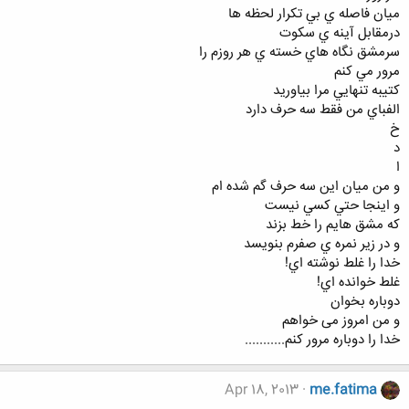
ﻣﻴﺎﻥ ﻓﺎﺻﻠﻪ ﻱ ﺑﻲ ﺗﻜﺮﺍﺭ ﻟﺤﻈﻪ ﻫﺎ
ﺩﺭﻣﻘﺎﺑﻞ ﺁﻳﻨﻪ ﻱ ﺳﻜﻮﺕ
ﺳﺮﻣﺸﻖ ﻧﮕﺎﻩ ﻫﺎﻱ ﺧﺴﺘﻪ ﻱ ﻫﺮ ﺭﻭﺯﻡ ﺭﺍ
ﻣﺮﻭﺭ ﻣﻲ ﻛﻨﻢ
ﻛﺘﻴﺒﻪ ﺗﻨﻬﺎﻳﻲ ﻣﺮﺍ ﺑﻴﺎﻭﺭﻳﺪ
ﺍﻟﻔﺒﺎﻱ ﻣﻦ ﻓﻘﻂ ﺳﻪ ﺣﺮﻑ ﺩﺍﺭﺩ
ﺥ
ﺩ
ﺍ
ﻭ ﻣﻦ ﻣﻴﺎﻥ ﺍﻳﻦ ﺳﻪ ﺣﺮﻑ ﮔﻢ ﺷﺪﻩ ﺍﻡ
ﻭ ﺍﻳﻨﺠﺎ ﺣﺘﻲ ﻛﺴﻲ ﻧﻴﺴﺖ
ﻛﻪ ﻣﺸﻖ ﻫﺎﻳﻢ ﺭﺍ ﺧﻂ ﺑﺰﻧﺪ
ﻭ ﺩﺭ ﺯﻳﺮ ﻧﻤﺮﻩ ﻱ ﺻﻔﺮﻡ ﺑﻨﻮﻳﺴﺪ
ﺧﺪﺍ ﺭﺍ ﻏﻠﻂ ﻧﻮﺷﺘﻪ ﺍﻱ!
ﻏﻠﻂ ﺧﻮﺍﻧﺪﻩ ﺍﻱ!
ﺩﻭﺑﺎﺭﻩ ﺑﺨﻮﺍﻥ
ﻭ ﻣﻦ ﺍﻣﺮﻭﺯ ﻣﯽ ﺧﻮﺍﻫﻢ
ﺧﺪﺍ ﺭﺍ ﺩﻭﺑﺎﺭﻩ ﻣﺮﻭﺭ ﻛﻨﻢ...........
Apr 18, 2013
me.fatima