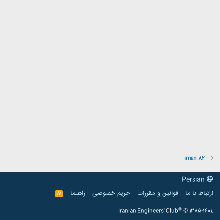
iman 82
Persian
ارتباط با ما
قوانین و مقرّرات
حریم خصوصی
راهنما
R
S
S
®
Iranian Engineers' Club
© 1385-1401.