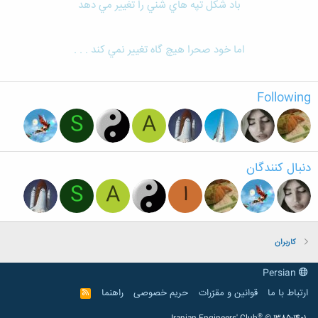
باد شكل تپه هاي شني را تغيير مي دهد
اما خود صحرا هيچ گاه تغيير نمي كند . . .
Following
S
A
دنبال کنندگان
ا
A
S
کاربران
Persian
ارتباط با ما
قوانین و مقرّرات
حریم خصوصی
راهنما
R
S
S
®